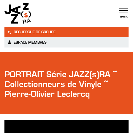
RECHERCHE DE GROUPE
ESPACE MEMBRES
PORTRAIT Série JAZZ(s)RA ~
Collectionneurs de Vinyle ~
Pierre-Olivier Leclercq