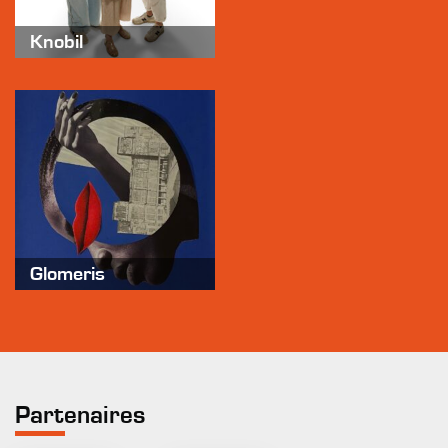
Knobil
Glomeris
Partenaires