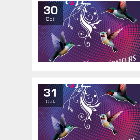
30
Oct
31
Oct