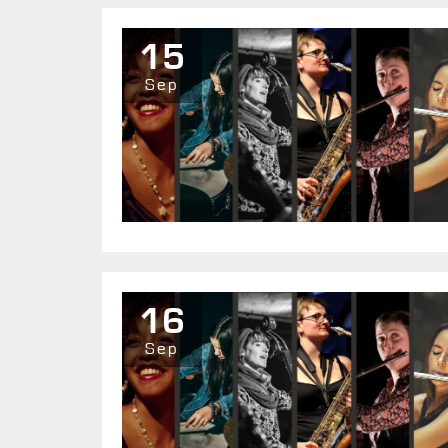
15
Sep
16
Sep