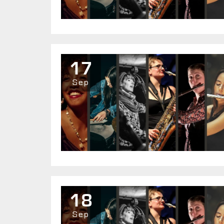
17
Sep
18
Sep