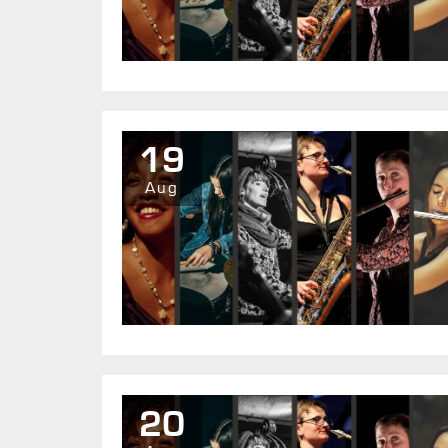
19
Aug
20