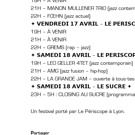
19H – À VENIR
21H – MANON MULLENER TRIO (jazz contemp
22H – FŒHN (jazz actuel)
✦ 𝗩𝗘𝗡𝗗𝗥𝗘𝗗𝗜 𝟭𝟳 𝗔𝗩𝗥𝗜𝗟 – 𝗟𝗘 𝗣𝗘𝗥𝗜𝗦
19H – À VENIR
21H – À VENIR
22H – GREMS (rap – jazz)
✦ 𝗦𝗔𝗠𝗘𝗗𝗜 𝟭𝟴 𝗔𝗩𝗥𝗜𝗟 – 𝗟𝗘 𝗣𝗘𝗥𝗜𝗦𝗖𝗢
19H – LEO GELLER 4TET (jazz contemporain)
21H – AMG (jazz fusion – hip-hop)
22H – LA GRANDE JAM – ouverte à tous·tes l
✦ 𝗦𝗔𝗠𝗘𝗗𝗜 𝟭𝟴 𝗔𝗩𝗥𝗜𝗟 – 𝗟𝗘 𝗦𝗨𝗖𝗥𝗘 ✦
23H – 5H : CLOSING AU SUCRE (programmation
Un festival porté par Le Périscope à Lyon.
Partager