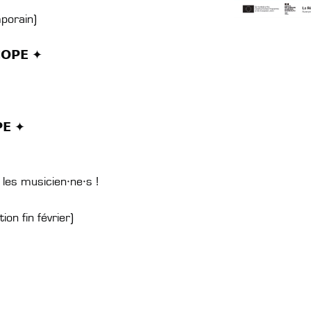
orain)
𝗖𝗢𝗣𝗘 ✦
𝗣𝗘 ✦
es musicien·ne·s !
 fin février)