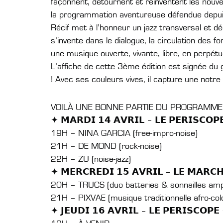
façonnent, détournent et réinventent les nouve
la programmation aventureuse défendue depui
Récif met à l’honneur un jazz transversal et dé
s’invente dans le dialogue, la circulation des 
une musique ouverte, vivante, libre, en perpé
L’affiche de cette 3ème édition est signée du g
! Avec ses couleurs vives, il capture une notre i
VOILÀ UNE BONNE PARTIE DU PROGRAMME 
✦ 𝗠𝗔𝗥𝗗𝗜 𝟭𝟰 𝗔𝗩𝗥𝗜𝗟 – 𝗟𝗘 𝗣𝗘𝗥𝗜𝗦𝗖𝗢𝗣
19H – NINA GARCIA (free-impro-noise)
21H – DE MOND (rock-noise)
22H – ZU (noise-jazz)
✦ 𝗠𝗘𝗥𝗖𝗥𝗘𝗗𝗜 𝟭𝟱 𝗔𝗩𝗥𝗜𝗟 – 𝗟𝗘 𝗠𝗔𝗥𝗖
20H – TRUCS (duo batteries & sonnailles ampl
21H – PIXVAE (musique traditionnelle afro-co
✦ 𝗝𝗘𝗨𝗗𝗜 𝟭𝟲 𝗔𝗩𝗥𝗜𝗟 – 𝗟𝗘 𝗣𝗘𝗥𝗜𝗦𝗖𝗢𝗣