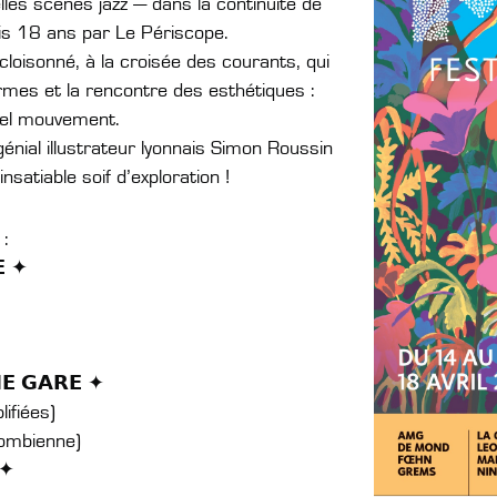
lles scènes jazz — dans la continuité de
s 18 ans par Le Périscope.
cloisonné, à la croisée des courants, qui
formes et la rencontre des esthétiques :
tuel mouvement.
énial illustrateur lyonnais Simon Roussin
nsatiable soif d’exploration !
:
𝗘 ✦
𝗘 𝗚𝗔𝗥𝗘 ✦
ifiées)
lombienne)
 ✦