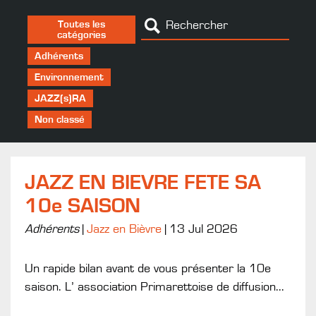
Toutes les
catégories
Adhérents
Environnement
JAZZ(s)RA
Non classé
JAZZ EN BIEVRE FETE SA
10e SAISON
Adhérents
|
Jazz en Bièvre
|
13 Jul 2026
Un rapide bilan avant de vous présenter la 10e
saison. L’ association Primarettoise de diffusion...