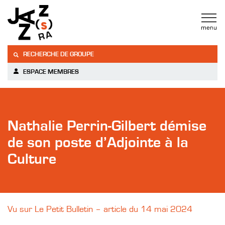
RECHERCHE DE GROUPE
ESPACE MEMBRES
Nathalie Perrin-Gilbert démise
de son poste d’Adjointe à la
Culture
Vu sur Le Petit Bulletin – article du 14 mai 2024