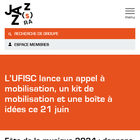
RECHERCHE DE GROUPE
ESPACE MEMBRES
L’UFISC lance un appel à
mobilisation, un kit de
mobilisation et une boîte à
idées ce 21 juin