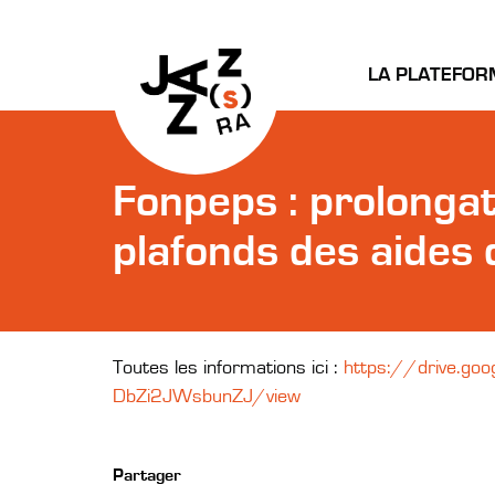
LA PLATEFOR
Fonpeps : prolongat
plafonds des aides
Toutes les informations ici :
https://drive.go
DbZi2JWsbunZJ/view
Partager