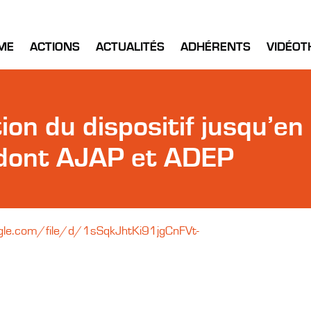
ME
ACTIONS
ACTUALITÉS
ADHÉRENTS
VIDÉOT
ion du dispositif jusqu’e
 dont AJAP et ADEP
ogle.com/file/d/1sSqkJhtKi91jgCnFVt-