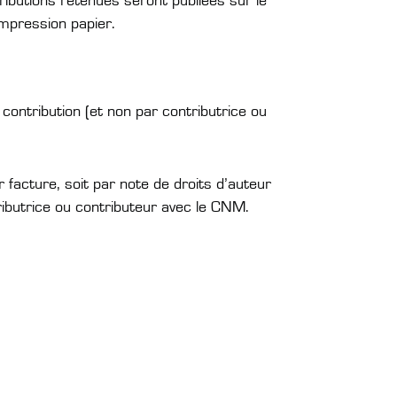
butions retenues seront publiées sur le
 impression papier.
ontribution (et non par contributrice ou
facture, soit par note de droits d’auteur
tributrice ou contributeur avec le CNM.