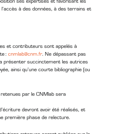
osition ses expertises et favorisant les
, l’accès à des données, à des terrains et
ices et contributeurs sont appelés à
te :
cnmlab@cnm.fr
. Ne dépassant pas
a présenter succinctement les autrices
ée, ainsi qu’une courte bibliographie (ou
s retenues par le CNMlab sera
écriture devront avoir été réalisés, et
ne première phase de relecture.