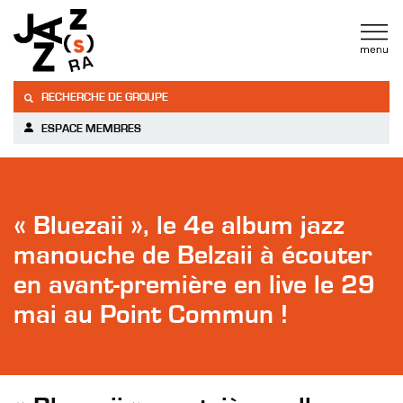
RECHERCHE DE GROUPE
ESPACE MEMBRES
« Bluezaii », le 4e album jazz
manouche de Belzaii à écouter
en avant-première en live le 29
mai au Point Commun !