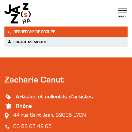
RECHERCHE DE GROUPE
ESPACE MEMBRES
Zacharie Canut
Artistes et collectifs d'artistes
Rhône
44 rue Saint Jean, 69005 LYON
06 88 65 49 65