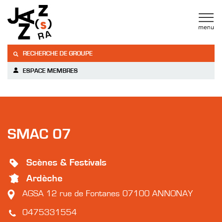
RECHERCHE DE GROUPE
ESPACE MEMBRES
SMAC 07
Scènes & Festivals
Ardèche
AGSA 12 rue de Fontanes 07100 ANNONAY
0475331554