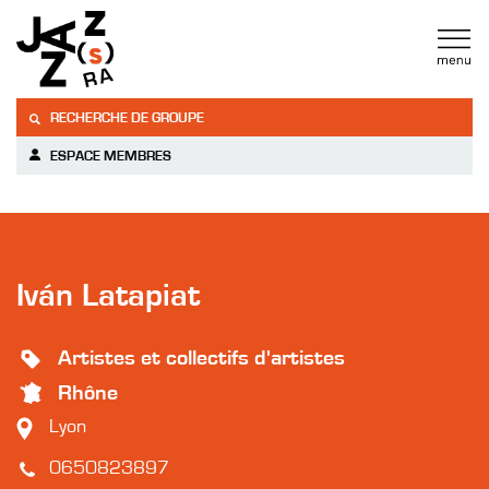
RECHERCHE DE GROUPE
ESPACE MEMBRES
Iván Latapiat
Artistes et collectifs d'artistes
Rhône
Lyon
0650823897