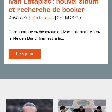
Ivan Latapiat : nouvel album
et recherche de booker
Adhérents
|
Iván Latapiat
|
25 Jul 2025
Compositeur et directeur de Ivan Latapiat Trio et
la Newen Band, Ivan est à la...
Lire plus