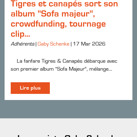
Tigres et canapés sort son
album "Sofa majeur",
crowdfunding, tournage
clip...
Adhérents
|
Gaby Schenke
|
17 Mar 2026
La fanfare Tigres & Canapés débarque avec
son premier album "Sofa Majeur", mélange...
Lire plus