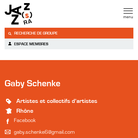
RECHERCHE DE GROUPE
ESPACE MEMBRES
Gaby Schenke
Artistes et collectifs d'artistes
Rhône
Facebook
gaby.schenke6@gmail.com