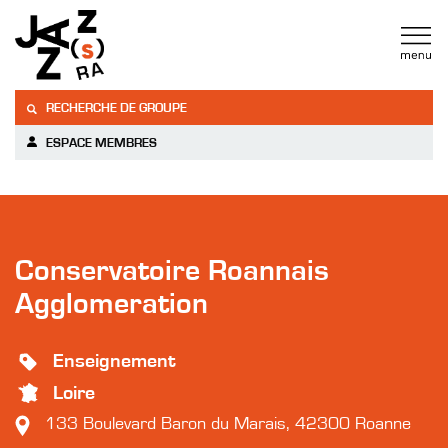
RECHERCHE DE GROUPE
ESPACE MEMBRES
Conservatoire Roannais
Agglomeration
Enseignement
Loire
133 Boulevard Baron du Marais, 42300 Roanne