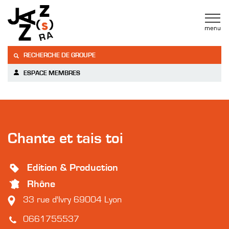
RECHERCHE DE GROUPE
ESPACE MEMBRES
Chante et tais toi
Edition & Production
Rhône
33 rue d'Ivry 69004 Lyon
0661755537