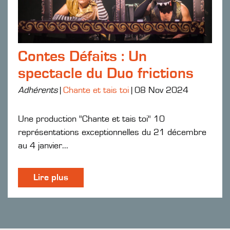
Contes Défaits : Un
spectacle du Duo frictions
Adhérents
|
Chante et tais toi
|
08 Nov 2024
Une production "Chante et tais toi" 10
représentations exceptionnelles du 21 décembre
au 4 janvier...
Lire plus