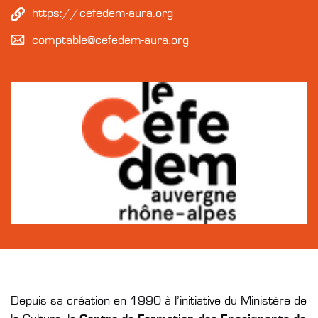
https://cefedem-aura.org
comptable@cefedem-aura.org
Depuis sa création en 1990 à l’initiative du Ministère de