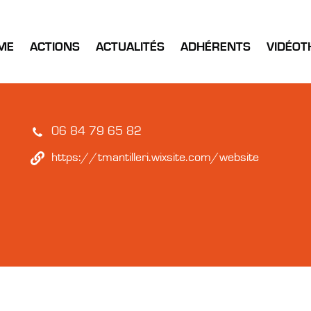
ME
ACTIONS
ACTUALITÉS
ADHÉRENTS
VIDÉOT
06 84 79 65 82
https://tmantilleri.wixsite.com/website