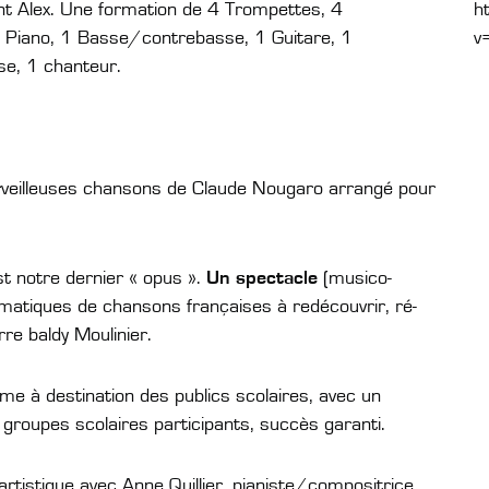
ent Alex. Une formation de 4 Trompettes, 4
h
1 Piano, 1 Basse/contrebasse, 1 Guitare, 1
v
e, 1 chanteur.
eilleuses chansons de Claude Nougaro arrangé pour
st notre dernier « opus ».
Un spectacle
(musico-
matiques de chansons françaises à redécouvrir, ré-
e baldy Moulinier.
e à destination des publics scolaires, avec un
roupes scolaires participants, succès garanti.
 artistique avec Anne Quillier, pianiste/compositrice