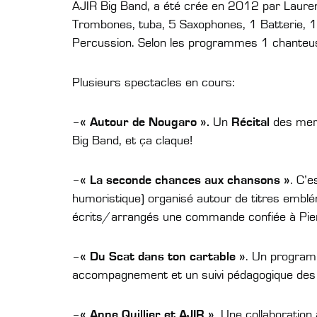
AJIR Big Band, a été crée en 2012 par Laur
Trombones, tuba, 5 Saxophones, 1 Batterie, 
Percussion. Selon les programmes 1 chanteus
Plusieurs spectacles en cours:
–
« Autour de Nougaro ».
Un
Récital
des merv
Big Band, et ça claque!
–
« La seconde chances aux chansons »
. C’e
humoristique) organisé autour de titres emblé
écrits/arrangés une commande confiée à Pierr
–
« Du Scat dans ton cartable »
. Un programm
accompagnement et un suivi pédagogique des g
–
« Anne Quillier et AJIR »
. Une collaboration