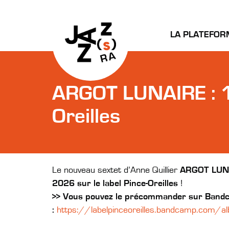
LA PLATEFOR
ARGOT LUNAIRE : 1e
Oreilles
Le nouveau sextet d’Anne Quillier
ARGOT LUN
2026 sur le label Pince-Oreilles
!
>> Vous pouvez le précommander sur Band
:
https://labelpinceoreilles.bandcamp.com/al