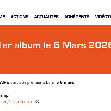
ME
ACTIONS
ACTUALITÉS
ADHÉRENTS
VIDÉOT
r album le 6 Mars 2026 
AIRE
sort son premier album
le 6 mars
camp
bum/argot-lunaire
<<