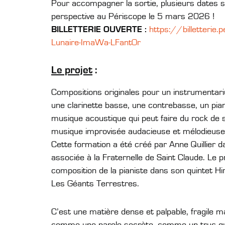
Pour accompagner la sortie, plusieurs dates s
perspective au Périscope le 5 mars 2026 !
BILLETTERIE OUVERTE :
https://billetterie
Lunaire-ImaWa-LFantOr
Le projet
:
Compositions originales pour un instrumentari
une clarinette basse, une contrebasse, un pia
musique acoustique qui peut faire du rock de 
musique improvisée audacieuse et mélodieuse
Cette formation a été créé par Anne Quillier d
associée à la Fraternelle de Saint Claude. Le p
composition de la pianiste dans son quintet Hi
Les Géants Terrestres.
C’est une matière dense et palpable, fragile m
comme une parole secrète, comme un truc qui 