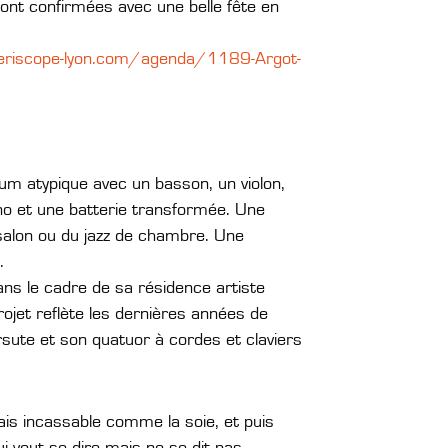
ont confirmées avec une belle fête en
.periscope-lyon.com/agenda/1189-Argot-
um atypique avec un basson, un violon,
no et une batterie transformée. Une
salon ou du jazz de chambre. Une
.
ans le cadre de sa résidence artiste
rojet reflète les dernières années de
rsute et son quatuor à cordes et claviers
ais incassable comme la soie, et puis
veut se dire mais ne se dit pas,