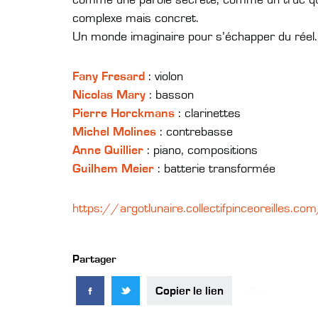
complexe mais concret.
Un monde imaginaire pour s’échapper du réel.
Fany Fresard
: violon
Nicolas Mary
: basson
Pierre Horckmans
: clarinettes
Michel Molines
: contrebasse
Anne Quillier
: piano, compositions
Guilhem Meier
: batterie transformée
https://argotlunaire.collectifpinceoreilles.co
Partager
Copier le lien