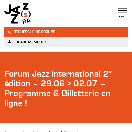
RECHERCHE DE GROUPE
ESPACE MEMBRES
Forum Jazz International 2°
édition – 29.06 > 02.07 –
Programme & Billetterie en
ligne !