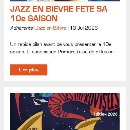
JAZZ EN BIEVRE FETE SA
10e SAISON
Adhérents
|
Jazz en Bièvre
|
13 Jul 2026
Un rapide bilan avant de vous présenter la 10e
saison. L’ association Primarettoise de diffusion...
Lire plus