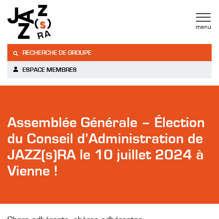
RECHERCHE DE GROUPE
ESPACE MEMBRES
Assemblée Générale – Élection
du Conseil d’Administration de
JAZZ(s)RA le 10 juillet 2024 à
Vienne !