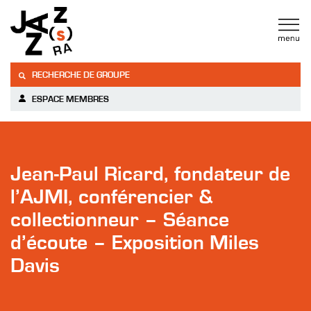
RECHERCHE DE GROUPE
ESPACE MEMBRES
Jean-Paul Ricard, fondateur de
l’AJMI, conférencier &
collectionneur – Séance
d’écoute – Exposition Miles
Davis