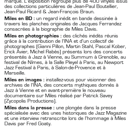
marqué. L’exposition regroupe plus de 400 vinyles issus
des collections particulières de Jean-Paul Boutellier,
Jean-Paul Ricard & Jean-François Braun.
Miles en BD :
un regard inédit en bande dessinée à
travers les planches originales de Jacques Ferrandez
consacrées à la biographie de Miles Davis.
Miles en photographies :
des clichés inédits réunis
grâce à la contribution de l’INA et d’un collectif de
photographes (Gianni Pillon, Martin Stahl, Pascal Kober,
Erick Avier, Michel Rabès) présents lors des concerts
présentés à Jazz à Vienne, au Summum à Grenoble, au
festival de Nîmes, à la Salle Pleyel à Paris, au Newport
Jazz Festival à Paris, à Salon-de-Provence et à
Marseille.
Miles en images :
installez-vous pour visionner des
archives de l’INA, des concerts mythiques donnés à
Jazz à Vienne et en avant-première le nouveau
documentaire sur Miles réalisé par Patrick Savey
(Zycopolis Productions).
Miles dans la presse :
une plongée dans la presse
spécialisée avec des unes historiques de Jazz Magazine
et une interview retranscrite lors de l’hommage à Miles
Davis par Fred Goaty.