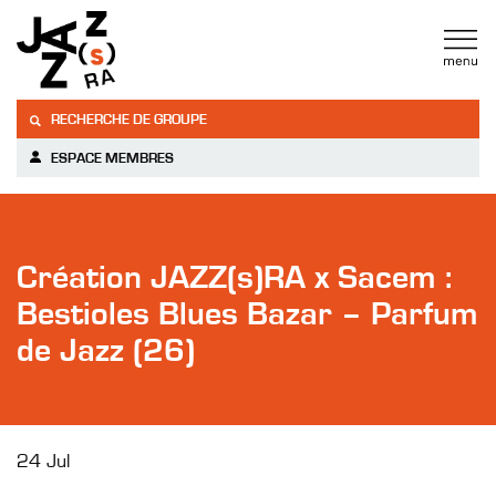
RECHERCHE DE GROUPE
ESPACE MEMBRES
Création JAZZ(s)RA x Sacem :
Bestioles Blues Bazar – Parfum
de Jazz (26)
24 Jul